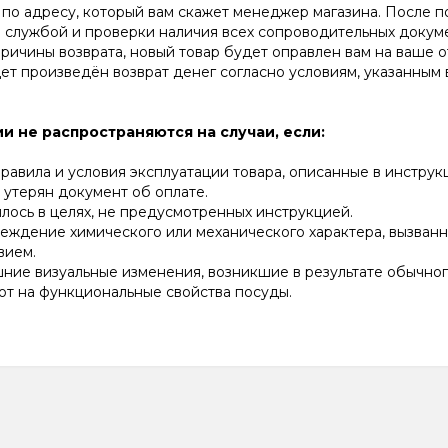
по адресу, который вам скажет менеджер магазина. После п
 службой и проверки наличия всех сопроводительных докуме
ричины возврата, новый товар будет оправлен вам на ваше 
ет произведён возврат денег согласно условиям, указанным 
и не распространяются на случаи, если:
авила и условия эксплуатации товара, описанные в инструк
утерян документ об оплате.
ось в целях, не предусмотренных инструкцией.
реждение химического или механического характера, вызван
вием.
ние визуальные изменения, возникшие в результате обычно
ют на функциональные свойства посуды.