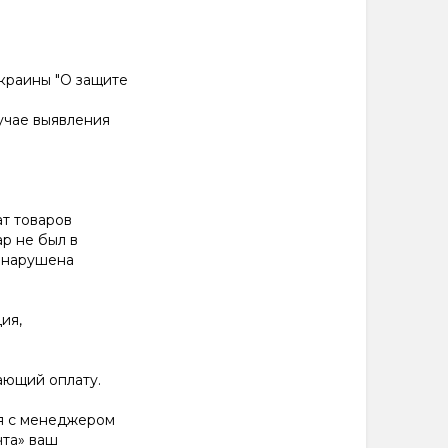
Украины "О защите
лучае выявления
ат товаров
ар не был в
е нарушена
ия,
ающий оплату.
я с менеджером
чта» ваш