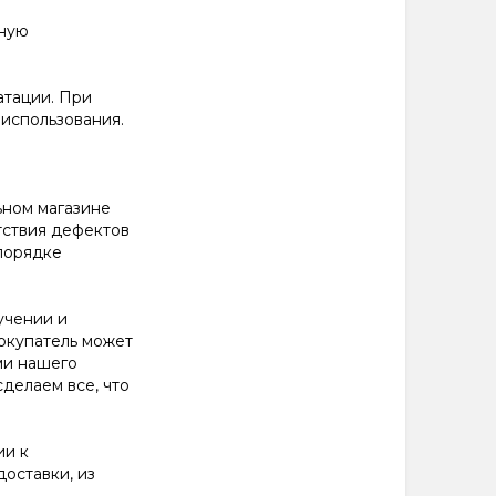
нную
атации. При
использования.
ьном магазине
тствия дефектов
 порядке
учении и
окупатель может
ми нашего
делаем все, что
ии к
оставки, из