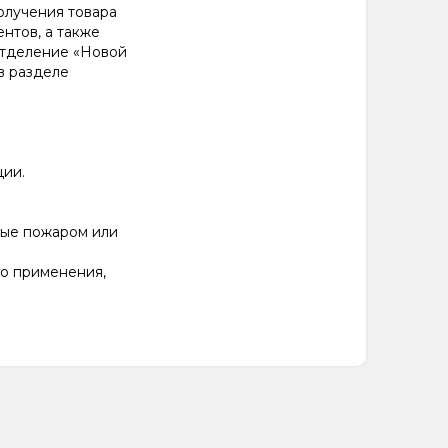
олучения товара
нтов, а также
отделение «Новой
в разделе
ции.
ные пожаром или
го применения,