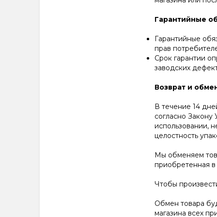
магазина или пос
Гарантийные об
Гарантийные обяз
прав потребителе
Срок гарантии оп
заводских дефект
Возврат и обме
В течение 14 дне
согласно Закону 
использовании, н
целостность упак
Мы обменяем това
приобретенная в 
Чтобы произвест
Обмен товара бу
магазина всех пр