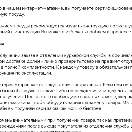
р в нашем интернет-магазине, вы получаете сертифицирова
ную посуду.
анием посуды рекомендуется изучить инструкцию по эксплу
аний в инструкции Вы можете избежать проблем в процессе 
за
олучении заказа в отделении курьерской службы, в официал
ой доставке должен лично проверить товар на предмет отсу
 в полной комплектности. К каждому товару в обязательном
рукция по эксплуатации.
оторая отправляется покупателю, застрахована. Если при пол
в были обнаружены какие-либо повреждения или дефекты, п
о получения. После этого необходимо связаться с менеджера
нет-магазина, чтобы обсудить варианты замены товара. Мы с
тобы вы получили свой заказ как можно быстрее.
очень внимательными при получении товара, так как претенз
вреждениям после выхода покупателя из отделения службы д