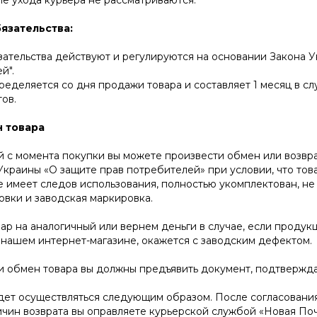
ле ухода курьера не рассматриваются.
язательства:
ательства действуют и регулируются на основании Закона 
й".
ределяется со дня продажи товара и составляет 1 месяц в с
ов.
н товара
й с момента покупки вы можете произвести обмен или возвр
Украины «О защите прав потребителей» при условии, что тов
е имеет следов использования, полностью укомплектован, н
овки и заводская маркировка.
р на аналогичный или вернем деньги в случае, если продукц
нашем интернет-магазине, окажется с заводским дефектом.
и обмен товара вы должны предъявить документ, подтвержд
дет осуществляться следующим образом. После согласовани
ичин возврата вы оправляете курьерской службой «Новая По