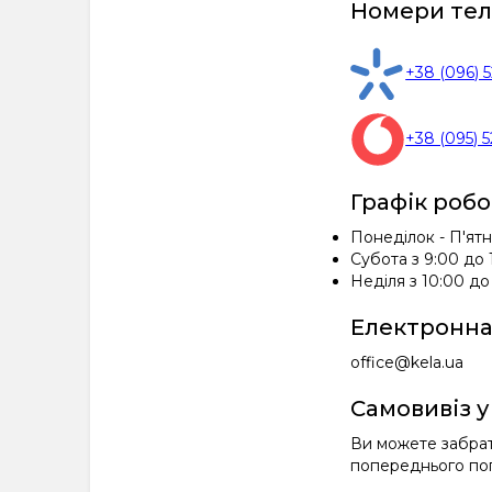
Номери теле
+38 (096) 
+38 (095) 
Графік робо
Понеділок - П'ятн
Субота з 9:00 до 
Неділя з 10:00 до
Електронна
office@kela.ua
Самовивіз у
Ви можете забрати
попереднього пог