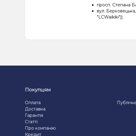
просп. Степана Ба
вул. Берковецька,
"LCWaikiki")).
Покупцям
Оплата
Публічн
Доставка
Гарантія
Статті
Про компанію
Кредит