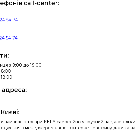
фонів call-center:
524-54-74
524-54-74
ти:
иця з 9:00 до 19:00
18:00
 18:00
 адреса:
 Києві:
 замовлені товари KELA самостійно у зручний час, але тільки
одження з менеджером нашого інтернет-магазину дати та ча