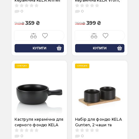
керамічна KELA Anneli
керамічна KELA Vroni,
Ø21,5х2 см, чорна
28х22х2,5 см, чорна
0
0
(67404)
(67405)
359
399
749
789
КУПИТИ
КУПИТИ
СУПЕРЦІНА
СУПЕРЦІНА
Каструля керамічна для
Набір для фондю KELA
сирного фондю KELA
Gunten, 2 чаши та
Basel, 22,5 см, 2 л
підставка (10069)
0
0
(66575)