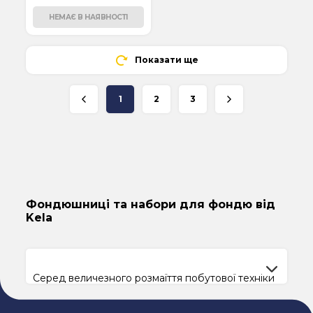
НЕМАЄ В НАЯВНОСТІ
Показати ще
1
2
3
Фондюшниці та набори для фондю від
Kela
Серед величезного розмаїття побутової техніки
та аксесуарів для кухні зустрічаються досить
екзотичні зразки. Набір для фондю точно