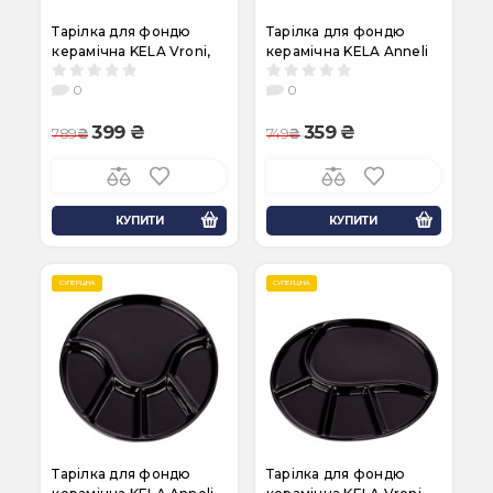
Тарілка для фондю
Тарілка для фондю
керамічна KELA Vroni,
керамічна KELA Anneli
28х22х2,5 см, біла
Ø21,5х2 см, біла (67403)
0
0
(67406)
399
359
789
749
КУПИТИ
КУПИТИ
СУПЕРЦІНА
СУПЕРЦІНА
Тарілка для фондю
Тарілка для фондю