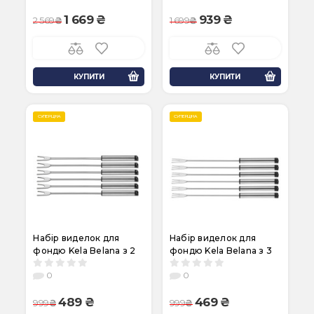
1 669
939
2 569
1 699
КУПИТИ
КУПИТИ
СУПЕРЦІНА
СУПЕРЦІНА
Набір виделок для
Набір виделок для
фондю Kela Belana з 2
фондю Kela Belana з 3
зубцями, 6 шт (79184)
зубцями, 6 шт (79186)
0
0
489
469
999
999