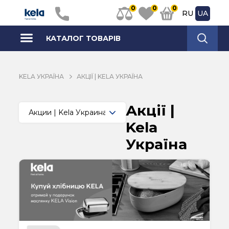
0
0
0
RU
UA
КАТАЛОГ ТОВАРІВ
KELA УКРАЇНА
АКЦІЇ | KELA УКРАЇНА
Акції |
Kela
Україна