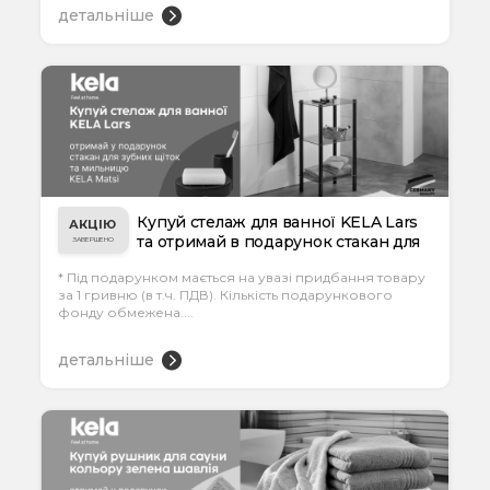
детальніше
Купуй стелаж для ванної KELA Lars
АКЦІЮ
та отримай в подарунок стакан для
ЗАВЕРШЕНО
зу...
* Під подарунком мається на увазі придбання товару
за 1 гривню (в т.ч. ПДВ). Кількість подарункового
фонду обмежена....
детальніше