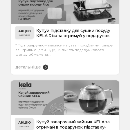
Купуй підставку для сушки посуду
АКЦІЮ
KELA Rica та отримуй у подарунок
ЗАВЕРШЕНО
кили...
* Під подарунком мається на увазі придбання товару
за 1 гривню (в т.ч. ПДВ). Кількість подарункового
фонду обмежена....
детальніше
Купуй заварочний чайник KELA та
АКЦІЮ
отримай в подарунок підставку-
ЗАВЕРШЕНО