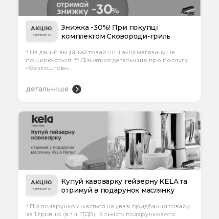
Знижка -30%! При покупці
АКЦІЮ
комплектом Сковороди-гриль
ЗАВЕРШЕНО
чавунної та Сотейн...
* На даний акційний товар інші акції магазину не
поширюються. ** Дізнатися детальніше про послугу
«безкоштовн...
детальніше
Купуй кавоварку гейзерну KELA та
АКЦІЮ
отримуй в подарунок маслянку
ЗАВЕРШЕНО
KELA Nam...
* Під подарунком мається на увазі придбання товару
за 1 гривню (в т.ч. ПДВ). Кількість подарункового