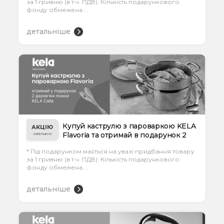
за 1 гривню (в т.ч. ПДВ). Кількість подарункового
фонду обмежена....
детальніше
Купуй каструлю з пароваркою KELA
АКЦІЮ
Flavoria та отримай в подарунок 2
ЗАВЕРШЕНО
дер...
* Під подарунком мається на увазі придбання товару
за 1 гривню (в т.ч. ПДВ). Кількість подарункового
фонду обмежена....
детальніше