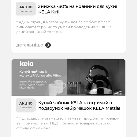
Знижка -30% на новинки для кухні
АКЦІЮ
KELA Kiril
ЗАВЕРШЕНО
* Адміністрація магазину лишає за собою право
змінювати терміни та умови проведення акції. На
даний акційний товар ін...
детальніше
Купуй чайник KELA та отримай в
АКЦІЮ
подарунок набір чашок KELA Mattia!
ЗАВЕРШЕНО
* Під подарунком мається на увазі придбання товару
за 1 гривню (в т.ч. ПДВ). Кількість подарункового
фонду обмежена....