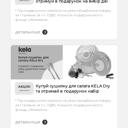
отримуй в подарунок на вибір дві
ЗАВЕРШЕНО
тарілки...
* Під подарунком мається на увазі придбання товару
за 1 гривню (в т.ч. ПДВ). Кількість подарункового
фонду обмежена....
детальніше
Купуй сушилку для салата KELA Dry
АКЦІЮ
та отримай в подарунок набір
ЗАВЕРШЕНО
дерев'я...
* Під подарунком мається на увазі придбання товару
за 1 гривню (в т.ч. ПДВ). Кількість подарункового
фонду обмежена....
детальніше