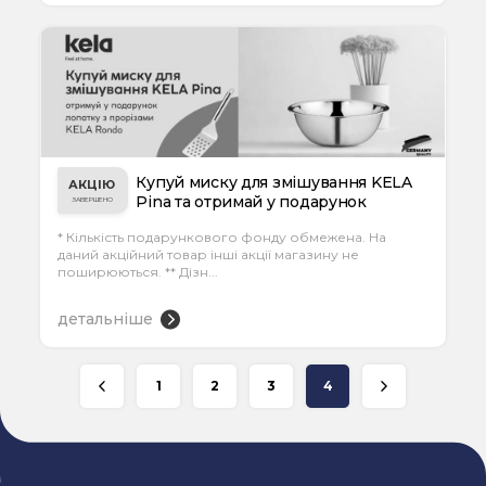
Купуй миску для змішування KELA
АКЦІЮ
Pina та отримай у подарунок
ЗАВЕРШЕНО
лопатку KE...
* Кількість подарункового фонду обмежена. На
даний акційний товар інші акції магазину не
поширюються. ** Дізн...
детальніше
1
2
3
4