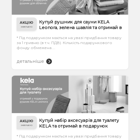
Купуй рушник для сауни KELA
АКЦІЮ
Leonora, зелена шавлія та отримай в
ЗАВЕРШЕНО
подару...
* Під подарунком мається на увазі придбання товару
за 1 гривню (в т.ч. ПДВ). Кількість подарункового
фонду обмежена....
детальніше
Купуй набір аксесуарів для туалету
АКЦІЮ
KELA та отримай в подарунок
ЗАВЕРШЕНО
рушник...
* Під подарунком мається на увазі придбання товару