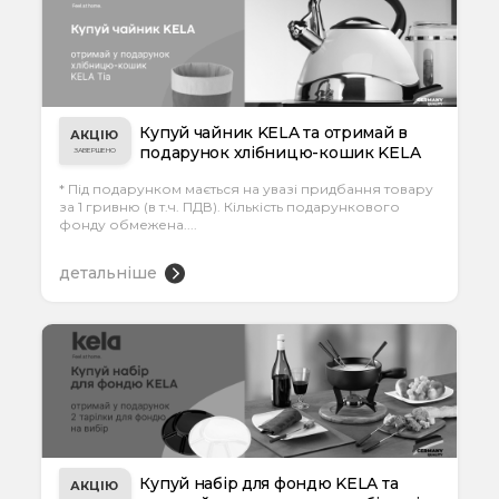
Купуй чайник KELA та отримай в
АКЦІЮ
подарунок хлібницю-кошик KELA
ЗАВЕРШЕНО
Tia, Ø 36...
* Під подарунком мається на увазі придбання товару
за 1 гривню (в т.ч. ПДВ). Кількість подарункового
фонду обмежена....
детальніше
Купуй набір для фондю KELA та
АКЦІЮ