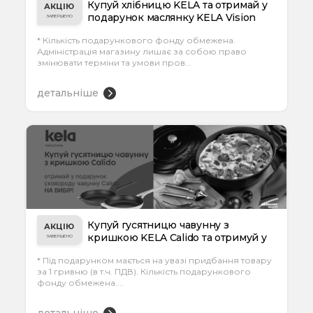
Купуй хлібницю KELA та отримай у
АКЦІЮ
подарунок маслянку KELA Vision
ЗАВЕРШЕНО
* Кількість подарункового фонду обмежена.
Адміністрація магазину лишає за собою право
змінювати терміни та умови пров...
детальніше
Купуй гусятницю чавунну з
АКЦІЮ
кришкою KELA Calido та отримуй у
ЗАВЕРШЕНО
подарунок с...
* Під подарунком мається на увазі придбання товару
за 1 гривню (в т.ч. ПДВ). Кількість подарункового
фонду обмежена....