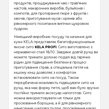
продуктів, проціджування чаю і трав'яних
настоїв, макаронних виробів, бульйонів і
компотів, для протирання пюре з фруктів і
овочів, приготування мусів і кремів або
рівномірного посипання випічки цукровою
пудрою.
Німецький виробник посуду та начиння для
кухні KELA представляє багатофункціональне
якісне сито
KELA PROFI
. Сито виготовлено з
нержавіючої сталі 18/10. Завдяки довгій ручці ви
можете тримати долоню подалі від гарячих
рідин для підвищення безпеки в процесі
приготування страв, а спеціальна петля на
іншому кінці дозволяє з комфортом
встановлювати сито на посуд. Також
передбачена можливість підвішувати сито на
ручці, яка має форму петлі, щоб вам було зручно
постійно тримати аксесуар напоготові. Сито
можна використовувати не тільки для
просіювання борошна, а й для рівномірного
нанесення цукрової пудри, просіювання какао.