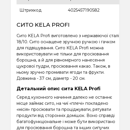
Штрихкод
4025457190582
СИТО KELA PROFI
Сито KELA Profi виготовлено з нержавіючої сталі
18/10. Сито оснащене зручною ручкою і гачком
для підвішування. Сито KELA Profi можна
використовувати не тільки для просіювання
борошна, а й для рівномірного нанесення
цукрової пудри, просіювання какао. Також, в
ньому зручно промивати ягоди та фрукти.
Довжина - 37 см, діаметр - 20 см.
Детальний опис сита KELA Profi
Серед кухонного начиння далеко не останнє
місце займає сито, на чиї «плечі» покладено
«місія» просіювати та проціджувати, рятувати
продукти від сторонніх домішок. Воно справді
багатофункціональне і може бути використано
для просіювання борошна та інших сипучих