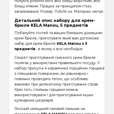
полум'я, робити його або більш жорстким, або
більш м'яким. Працює за принципом п’єзо
запалювання. Розмір: 11x5x16 см. Матеріал: метал.
Детальний опис набору для крем-
брюле KELA Manou, 5 предметів
Побалуйте гостей та ваших близьких домашнім
крем брюле, приготувати який вам допоможе
набір для крем-брюле
KELA Manou з 5
предметів
, в якому є все необхідне.
Секрет приготування смачного крем-брюле
полягає у використанні правильного посуду. У
наборі присутні 4 керамічних порційних горщика
з глянцевою поверхнею, які рівномірно і
повільно проводять тепло, що особливо
важливо при делікатному приготуванні страв.
Крім того, стильны горщики можна
використовувати і для приготування інших
кулінарних шедеврів.
Якісний німецький газовий пальник на
п'єзоелементі
KELA MANOU
регулює струмінь