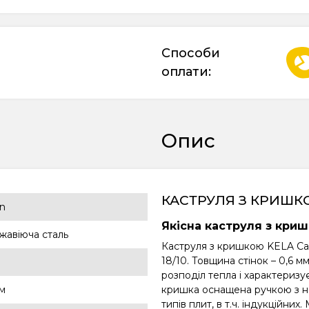
Способи
оплати:
Опис
КАСТРУЛЯ З КРИШКОЮ
in
Якісна каструля з криш
жавіюча сталь
Каструля з кришкою KELA Cail
18/10. Товщина стінок – 0,6 
л
розподіл тепла і характеризу
см
кришка оснащена ручкою з нер
типів плит, в т.ч. індукційни