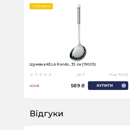
СУПЕРЦІНА
Шумівка KELA Rondo, 35 см (19005)
0
Код:
19005
589
829
КУПИТИ
Відгуки