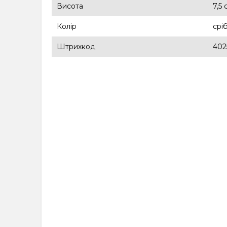
Висота
7,5 
Колір
срі
Штрихкод
402