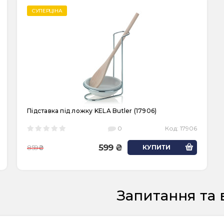
СУПЕРЦІНА
Підставка під ложку KELA Butler (17906)
0
Код:
17906
599
859
КУПИТИ
Запитання та 