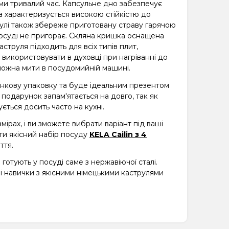
и тривалий час. Капсульне дно забезпечує
а характеризується високою стійкістю до
рулі також збереже приготовану страву гарячою
посуді не пригорає. Скляна кришка оснащена
аструля підходить для всіх типів плит,
використовувати в духовці при нагріванні до
n можна мити в посудомийній машині.
нкову упаковку та буде ідеальним презентом
 подарунок запам'ятається на довго, так як
ться досить часто на кухні.
мірах, і ви зможете вибрати варіант під ваші
ти якісний набір посуду
KELA Cailin з 4
ття.
готують у посуді саме з нержавіючої сталі.
і навички з якісними німецькими каструлями