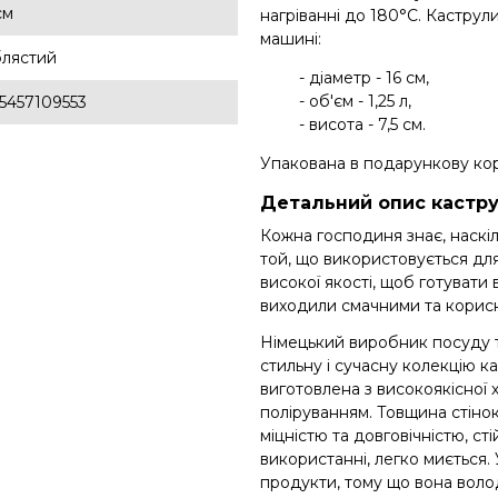
см
нагріванні до 180°С. Каструл
машині:
блястий
- діаметр - 16 см,
- об'єм - 1,25 л,
5457109553
- висота - 7,5 см.
Упакована в подарункову ко
Детальний опис каструлі
Кожна господиня знає, наскі
той, що використовується для
високої якості, щоб готувати
виходили смачними та корис
Німецький виробник посуду т
стильну і сучасну колекцію к
виготовлена ​​з високоякісної
поліруванням. Товщина стінок
міцністю та довговічністю, с
використанні, легко миється. 
продукти, тому що вона воло