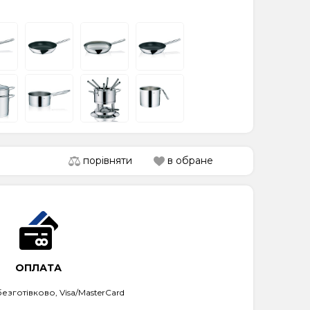
порівняти
в обране
ОПЛАТА
безготівково, Visa/MasterCard