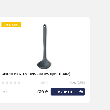
СУПЕРЦІНА
Ополоник KELA Tom, 28,5 см, сірий (12582)
0
Код:
12582
619
819
КУПИТИ