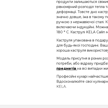
продукти залишаються свіжим
рівномірний розподіл тепла т
деформації. Товсте дно каст
значно довше, їжа в такому 
ручкою з нержавіючої сталі. К
включаючи індукційні. Можна 
180 ° С. Каструлі KELA Caili
Каструля упакована в подару
для будь-якої господині. Ваш
хороша каструля використовує
Модель присутня в різних роз
потреби, або відразу придба
предметів
на всі випадки жи
Професійні кухарі найчастіше 
Вдосконалюйте свої кулінарн
KELA.