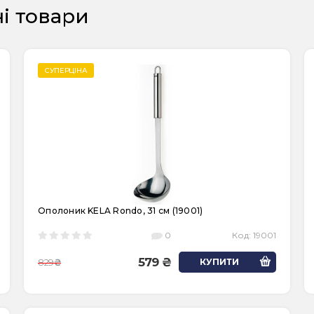
ні товари
СУПЕРЦІНА
Ополоник KELA Rondo, 31 см (19001)
0
Код:
19001
579
829
КУПИТИ