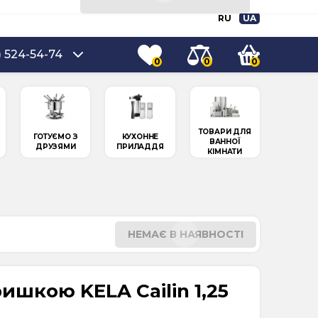
RU
UA
) 524-54-74
0
0
0
ТОВАРИ ДЛЯ
ГОТУЄМО З
КУХОННЕ
ВАННОЇ
ДРУЗЯМИ
ПРИЛАДДЯ
КІМНАТИ
НЕМАЄ В НАЯВНОСТІ
ишкою KELA Cailin 1,25