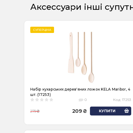
Аксессуари інші супут
СУПЕРЦІНА
Набір кухарських дерев'яних ложок KELA Maribor, 4
шт. (17253)
0
Код:
17253
209
279
КУПИТИ