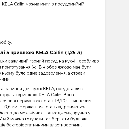
и KELA Cailin можна мити в посудомийній
робку.
 з кришкою KELA Cailin (1,25 л)
льки важливий гарний посуд на кухні - особливо
 приготування їжі. Він обов'язково має бути
 в ньому було одне задоволення, а страви
ними.
а начиння для кухні KELA, представляє
аструль з кришкою KELA Cailin. Вона
 харчової нержавіючої сталі 18/10 з глянцевим
 - 0,6 мм. Нержавіюча сталь відрізняється
тійкістю до механічних пошкоджень, зручна у
У ній можна готувати та зберігати будь-які
діє бактеріостатичними властивостями,