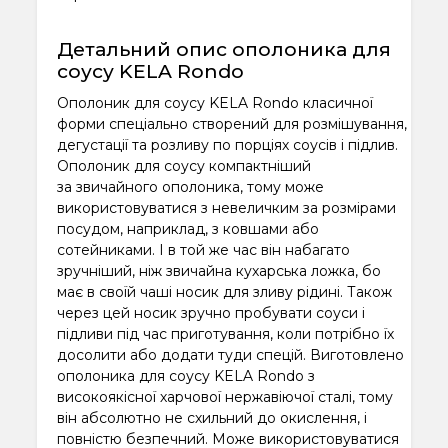
Детальний опис ополоника для
соусу KELA Rondo
Ополоник для соусу KELA Rondo класичної
форми спеціально створений для розмішування,
дегустації та розливу по порціях соусів і підлив.
Ополоник для соусу компактніший
за звичайного ополоника, тому може
використовуватися з невеличким за розмірами
посудом, наприклад, з ковшами або
сотейниками. І в той же час він набагато
зручніший, ніж звичайна кухарська ложка, бо
має в своїй чаші носик для зливу рідині. Також
через цей носик зручно пробувати соуси і
підливи під час приготування, коли потрібно їх
досолити або додати туди спецій. Виготовлено
ополоника для соусу KELA Rondo з
високоякісної харчової нержавіючої сталі, тому
він абсолютно не схильний до окислення, і
повністю безпечний. Може використовуватися