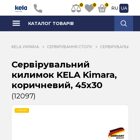
0
0
0
RU
UA
КАТАЛОГ ТОВАРІВ
KELA УКРАЇНА
СЕРВІРУВАННЯ СТОЛУ
СЕРВІРУВАЛЬНІ КИ
Сервірувальний
килимок KELA Kimara,
коричневий, 45х30
(12097)
СУПЕРЦІНА