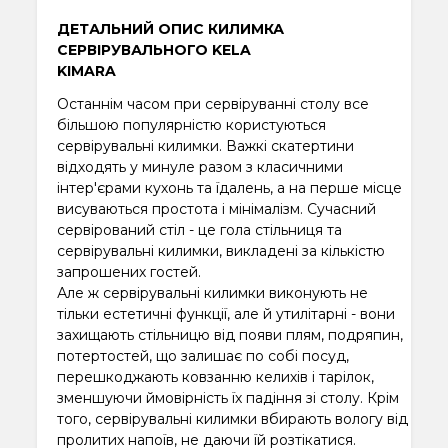
ДЕТАЛЬНИЙ ОПИС КИЛИМКА
СЕРВІРУВАЛЬНОГО KELA
KIMARA
Останнім часом при сервіруванні столу все
більшою популярністю користуються
сервірувальні килимки. Важкі скатертини
відходять у минуле разом з класичними
інтер'єрами кухонь та їдалень, а на перше місце
висуваються простота і мінімалізм. Сучасний
сервірований стіл - це гола стільниця та
сервірувальні килимки, викладені за кількістю
запрошених гостей.
Але ж сервірувальні килимки виконують не
тільки естетичні функції, але й утилітарні - вони
захищають стільницю від появи плям, подряпин,
потертостей, що залишає по собі посуд,
перешкоджають ковзанню келихів і тарілок,
зменшуючи ймовірність їх падіння зі столу. Крім
того, сервірувальні килимки вбирають вологу від
пролитих напоїв, не даючи їй розтікатися.