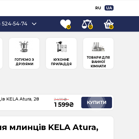
RU
UA
) 524-54-74
0
0
0
ТОВАРИ ДЛЯ
ГОТУЄМО З
КУХОННЕ
ВАННОЇ
ДРУЗЯМИ
ПРИЛАДДЯ
КІМНАТИ
в KELA Atura, 28
2 499
КУПИТИ
1 599
я млинців KELA Atura,