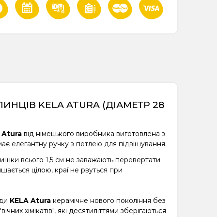
ИНЦІВ KELA ATURA (ДІАМЕТР 28
 Atura
від німецького виробника виготовлена ​​з
має елегантну ручку з петлею для підвішування.
вишки всього 1,5 см не заважають перевертати
шається цілою, краї не рвуться при
оди
KELA Atura
керамічне нового покоління без
вічних хімікатів", які десятиліттями зберігаються