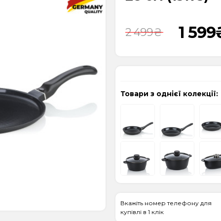
1 599
2 499
₴
Товари з однієї колекції:
Вкажіть номер телефону для
купівлі в 1 клік