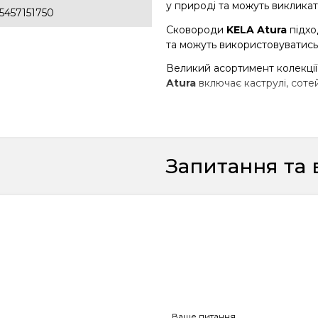
у природі та можуть викликат
5457151750
Сковороди
KELA Atura
підход
та можуть використовуватись
Великий асортимент колекції
Atura
включає каструлі, сотей
Запитання та 
Ваше питання