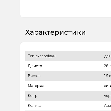
Характеристики
Тип сковорідки
для
Діаметр
28 
Висота
1,5 
Матеріал
лит
Колір
чор
Колекція
Atu