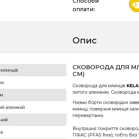
Способи
оплати:
Опис
СКОВОРОДА ДЛЯ МЛ
 млинців
СМ)
см
Сковорода для млинців
KELA
литого алюмінію. Сковорода 
см
Низькі борти сковорідки зав
ий алюміній
млинці, поверхня млинця зали
перевертанні.
ний
Внутрішнє покриття сковор
ra
ПФАС (PFAS free), тобто без "