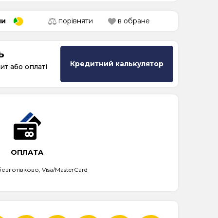
ми
порівняти
в обране
ь
Кредитний калькулятор
ит або оплаті
ОПЛАТА
безготівково, Visa/MasterCard