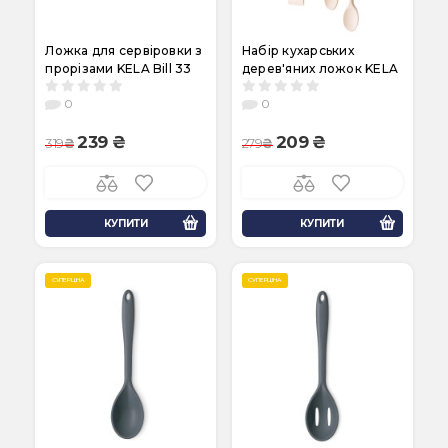
Ложка для сервіровки з
Набір кухарських
прорізами KELA Bill 33
дерев'яних ложок KELA
см (12162)
Maribor, 4 шт. (17253)
0
0
239
209
319
279
КУПИТИ
КУПИТИ
СУПЕРЦІНА
СУПЕРЦІНА