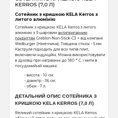
KERROS (7,0 Л)
Сотейник з кришкою KELA Kerros з
литого алюмінію
Сотейник з кришкою KELA Kerros з литого
алюмінію з 3-шаровим
антипригарним
покриттям
Greblon-Non-Stick-C3 + від компанії
Weilburger (Німеччина). Товщина стінок - 5 мм.
Каструля підходить для всіх типів плит,
включаючи індукційні. Можна використовувати
в духовці при нагріванні до 180 ° С. і мити в
посудомийній машині:
- висота - 10 см;
- діаметр - 36 см;
- обєм - 7 л.
ДЕТАЛЬНИЙ ОПИС СОТЕЙНИКА З
КРИШКОЮ KELA KERROS (7,0 Л)
Великий сотейник з кришкою KELA Kerros