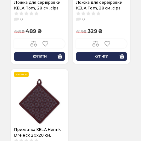
Ложка для сервіровки
Ложка для сервіровки
KELA Tom, 28 см, сіра
KELA Tom, 28 см, сіра
(12583)
(12584)
0
0
489
329
649
649
КУПИТИ
КУПИТИ
СУПЕРЦІНА
Прихватка KELA Henrik
Dreieck 20х20 см,
бордова (12286)