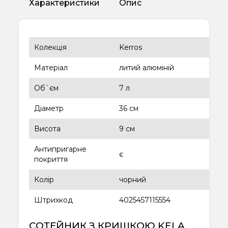
Характеристики
Опис
Колекція
Kerros
Матеріал
литий алюміній
Об`єм
7 л
Діаметр
36 см
Висота
9 см
Антипригарне
є
покриття
Колір
чорний
Штрихкод
4025457115554
СОТЕЙНИК З КРИШКОЮ KELA