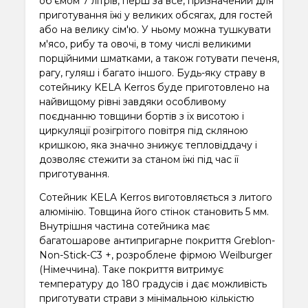
об'ємом 7 літрів, перш за все, призначений для
приготування їжі у великих обсягах, для гостей
або на велику сім'ю. У ньому можна тушкувати
м'ясо, рибу та овочі, в тому числі великими
порційними шматками, а також готувати печеня,
рагу, гуляш і багато іншого. Будь-яку страву в
сотейнику KELA Kerros буде приготовлено на
найвищому рівні завдяки особливому
поєднанню товщини бортів з їх висотою і
циркуляції розігрітого повітря під скляною
кришкою, яка значно знижує тепловіддачу і
дозволяє стежити за станом їжі під час її
приготування.
Сотейник KELA Kerros виготовляється з литого
алюмінію. Товщина його стінок становить 5 мм.
Внутрішня частина сотейника має
багатошарове антипригарне покриття Greblon-
Non-Stick-C3 +, розроблене фірмою Weilburger
(Німеччина). Таке покриття витримує
температуру до 180 градусів і дає можливість
приготувати страви з мінімальною кількістю