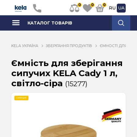
0
0
0
RU
UA
КАТАЛОГ ТОВАРІВ
KELA УКРАЇНА
ЗБЕРІГАННЯ ПРОДУКТІВ
ЄМНОСТІ ДЛЯ СИП
Ємність для зберігання
сипучих KELA Cady 1 л,
світло-сіра
(15277)
СУПЕРЦІНА