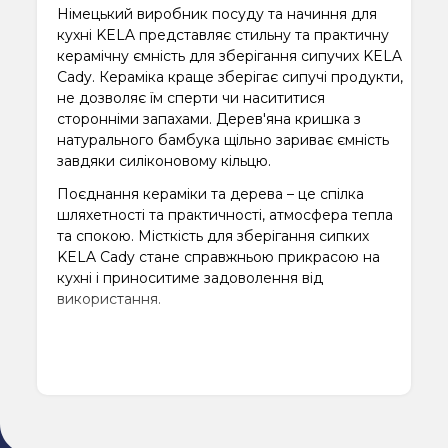
Німецький виробник посуду та начиння для
кухні KELA представляє стильну та практичну
керамічну ємність для зберігання сипучих KELA
Cady. Кераміка краще зберігає сипучі продукти,
не дозволяє їм сперти чи насититися
сторонніми запахами. Дерев'яна кришка з
натурального бамбука щільно зариває ємність
завдяки силіконовому кільцю.
Поєднання кераміки та дерева – це спілка
шляхетності та практичності, атмосфера тепла
та спокою. Місткість для зберігання сипких
KELA Cady стане справжньою прикрасою на
кухні і приноситиме задоволення від
використання.