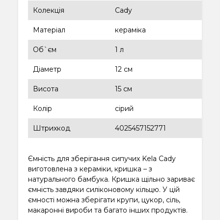
Колекція
Cady
Матеріал
кераміка
Об`єм
1 л
Діаметр
12 см
Висота
15 см
Колір
сірий
Штрихкод
4025457152771
Ємність для зберігання сипучих Kela Cady
виготовлена ​​з кераміки, кришка – з
натурального бамбука. Кришка щільно зариває
ємність завдяки силіконовому кільцю. У цій
ємності можна зберігати крупи, цукор, сіль,
макаронні вироби та багато інших продуктів.