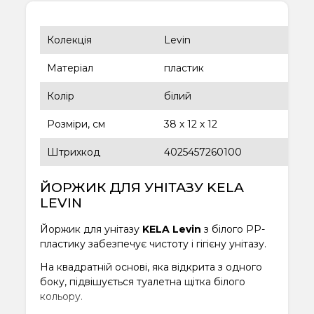
Колекція
Levin
Матеріал
пластик
Колір
білий
Розміри, см
38 х 12 х 12
Штрихкод
4025457260100
ЙОРЖИК ДЛЯ УНІТАЗУ KELA
LEVIN
Йоржик для унітазу
KELA Levin
з білого PP-
пластику забезпечує чистоту і гігієну унітазу.
На квадратній основі, яка відкрита з одного
боку, підвішується туалетна щітка білого
кольору.