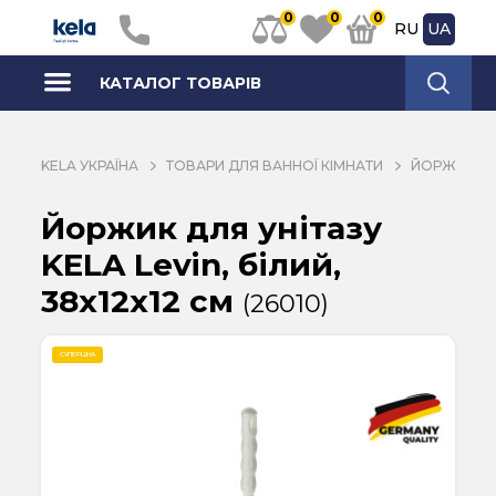
0
0
0
RU
UA
КАТАЛОГ ТОВАРІВ
KELA УКРАЇНА
ТОВАРИ ДЛЯ ВАННОЇ КІМНАТИ
ЙОРЖИКИ Д
Йоржик для унітазу
KELA Levin, білий,
38х12х12 см
(26010)
СУПЕРЦІНА