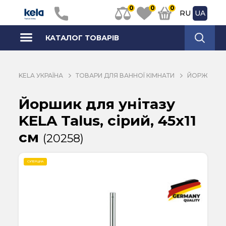
0
0
0
RU
UA
КАТАЛОГ ТОВАРІВ
KELA УКРАЇНА
ТОВАРИ ДЛЯ ВАННОЇ КІМНАТИ
ЙОРЖИКИ Д
Йоршик для унітазу
KELA Talus, сірий, 45х11
см
(20258)
СУПЕРЦІНА