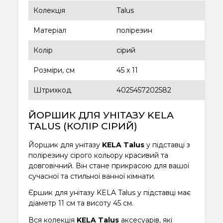
Колекція
Talus
Матеріал
полірезин
Колір
сірий
Розміри, см
45 х 11
Штрихкод
4025457202582
ЙОРШИК ДЛЯ УНІТАЗУ KELA
TALUS (КОЛІР СІРИЙ)
Йоршик для унітазу
KELA Talus
у підставці з
полірезину сірого кольору красивий та
довговічний. Він стане прикрасою для вашої
сучасної та стильної ванної кімнати.
Єршик для унітазу KELA Talus у підставці має
діаметр 11 см та висоту 45 см.
Вся колекція
KELA Talus
аксесуарів, які