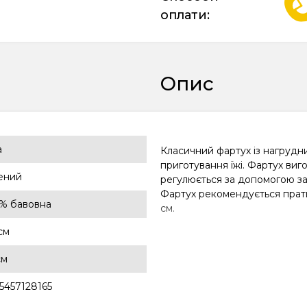
оплати:
Опис
a
Класичний фартух із нагрудни
приготування їжі. Фартух виг
ений
регулюється за допомогою зав
Фартух рекомендується прати
% бавовна
см.
см
см
5457128165