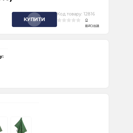
Код товару:
12816
КУПИТИ
0
відгуків
у: