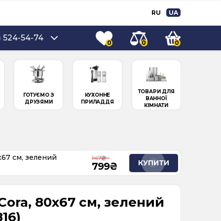
RU
UA
) 524-54-74
0
0
0
ТОВАРИ ДЛЯ
ГОТУЄМО З
КУХОННЕ
ВАННОЇ
ДРУЗЯМИ
ПРИЛАДДЯ
КІМНАТИ
x67 см, зелений
1 479
КУПИТИ
799
Cora, 80x67 см, зелений
816)