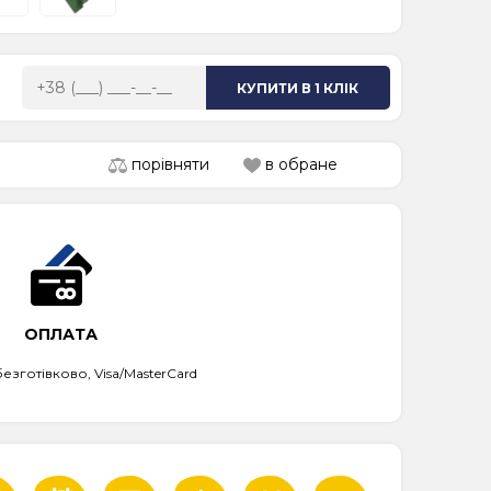
КУПИТИ В 1 КЛІК
порівняти
в обране
ОПЛАТА
безготівково, Visa/MasterCard