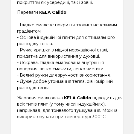
покриттям як усередині, так і зовні.
Переваги
KELA Calido
:
- Гладке емалеве покриття ззовні з невеликим
градієнтом.
- Основа індукційної плити для оптимального
розподілу тепла.
- Ручка кришки з міцної нержавіючої сталі,
придатна для використання у духовці.
- Яскрава, гладка емальована внутрішня
поверхня: легко смажити, легко чистити.
- Великі ручки для зручності використання.
- Дуже добре утримання тепла, рівномірний
розподіл тепла.
Жаровня емальована
KELA Calido
підходить для
всіх типів плит (у тому числі індукційних!),
наприклад, для тривалого тушкування. Можна
використовувати при температурі 300°C.