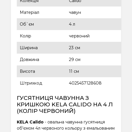
Колекція
Calido
Матеріал
чавун
Об`єм
4 л
Колір
червоний
Ширина
23 см
Довжина
29 см
Висота
11 см
Штрихкод
4025457128608
ГУСЯТНИЦЯ ЧАВУННА З
КРИШКОЮ KELA CALIDO НА 4 Л
(КОЛІР ЧЕРВОНИЙ)
KELA Calido
- овальна чавунна гусятниця
об'ємом 4л червоного кольору з емальованим