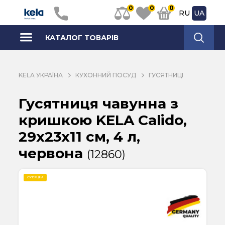
0
0
0
RU
UA
КАТАЛОГ ТОВАРІВ
KELA УКРАЇНА
КУХОННИЙ ПОСУД
ГУСЯТНИЦІ
Гусятниця чавунна з
кришкою KELA Calido,
29х23х11 см, 4 л,
червона
(12860)
СУПЕРЦІНА