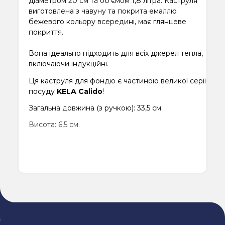
діаметром 20 см та об'ємом 1,8 літра. Каструля
виготовлена ​​з чавуну та покрита емаллю
бежевого кольору всередині, має глянцеве
покриття.
Вона ідеально підходить для всіх джерел тепла,
включаючи індукційні.
Ця каструля для фондю є частиною великої серії
посуду
KELA Calido
!
Загальна довжина (з ручкою): 33,5 см.
Висота: 6,5 см.