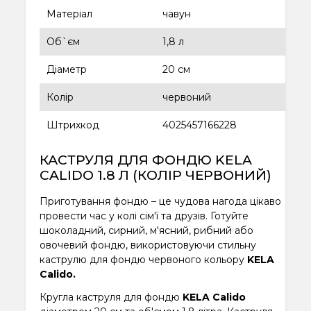
Матеріал
чавун
Об`єм
1,8 л
Діаметр
20 см
Колір
червоний
Штрихкод
4025457166228
КАСТРУЛЯ ДЛЯ ФОНДЮ KELA
CALIDO 1.8 Л (КОЛІР ЧЕРВОНИЙ)
Приготування фондю – це чудова нагода цікаво
провести час у колі сім'ї та друзів. Готуйте
шоколадний, сирний, м'ясний, рибний або
овочевий фондю, використовуючи стильну
каструлю для фондю червоного кольору
KELA
Calido.
Кругла каструля для фондю
KELA Calido