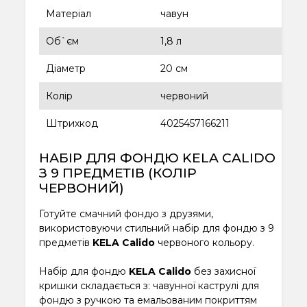
Матеріал
чавун
Об`єм
1,8 л
Діаметр
20 см
Колір
червоний
Штрихкод
4025457166211
НАБІР ДЛЯ ФОНДЮ KELA CALIDO
З 9 ПРЕДМЕТІВ (КОЛІР
ЧЕРВОНИЙ)
Готуйте смачний фондю з друзями,
використовуючи стильний набір для фондю з 9
предметів
KELA Calido
червоного кольору.
Набір для фондю
KELA Calido
без захисної
кришки складається з: чавунної каструлі для
фондю з ручкою та емальованим покриттям