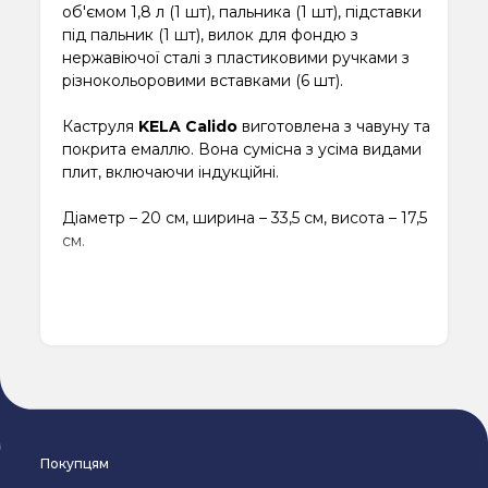
об'ємом 1,8 л (1 шт), пальника (1 шт), підставки
під пальник (1 шт), вилок для фондю з
нержавіючої сталі з пластиковими ручками з
різнокольоровими вставками (6 шт).
Каструля
KELA Calido
виготовлена ​​з чавуну та
покрита емаллю. Вона сумісна з усіма видами
плит, включаючи індукційні.
Діаметр – 20 см, ширина – 33,5 см, висота – 17,5
см.
Покупцям